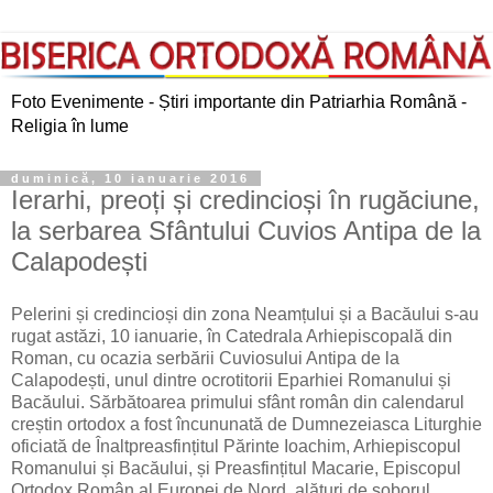
Foto Evenimente - Știri importante din Patriarhia Română -
Religia în lume
duminică, 10 ianuarie 2016
Ierarhi, preoți și credincioși în rugăciune,
la serbarea Sfântului Cuvios Antipa de la
Calapodești
Pelerini și credincioși din zona Neamțului și a Bacăului s-au
rugat astăzi, 10 ianuarie, în Catedrala Arhiepiscopală din
Roman, cu ocazia serbării Cuviosului Antipa de la
Calapodești, unul dintre ocrotitorii Eparhiei Romanului și
Bacăului. Sărbătoarea primului sfânt român din calendarul
creștin ortodox a fost încununată de Dumnezeiasca Liturghie
oficiată de Înaltpreasfințitul Părinte Ioachim, Arhiepiscopul
Romanului și Bacăului, și Preasfințitul Macarie, Episcopul
Ortodox Român al Europei de Nord, alături de soborul